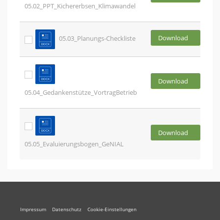
05.02_PPT_Kichererbsen_Klimawandel
Download
05.03_Planungs-Checkliste
Download
05.04_Gedankenstütze_VortragBetrieb
Download
05.05_Evaluierungsbogen_GeNIAL
Impressum
Datenschutz
Cookie-Einstellungen