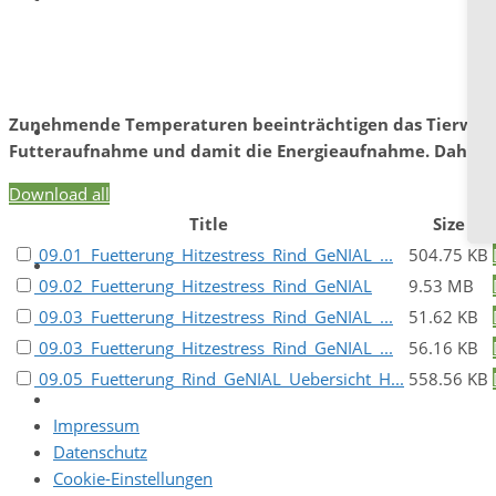
Fütterung Rind
Zunehmende Temperaturen beeinträchtigen das Tierwohl. 
Projekt
Futteraufnahme und damit die Energieaufnahme. Daher ist 
Download all
Title
Size
09.01_Fuetterung_Hitzestress_Rind_GeNIAL_...
504.75 KB
Doku­menta­tion & Videos
09.02_Fuetterung_Hitzestress_Rind_GeNIAL
9.53 MB
09.03_Fuetterung_Hitzestress_Rind_GeNIAL_...
51.62 KB
09.03_Fuetterung_Hitzestress_Rind_GeNIAL_...
56.16 KB
09.05_Fuetterung_Rind_GeNIAL_Uebersicht_H...
558.56 KB
Kontakt
Impressum
Datenschutz
Cookie-Einstellungen