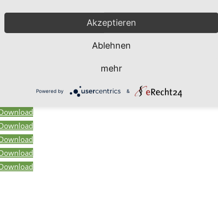
Akzeptieren
Ablehnen
Durch die Zunahme der Sommer- und Hitzetage steigen Wass
es wichtig, die Tiere auch während Hitzezeiten energetisc
mehr
Powered by
&
Download
Download
Download
Download
Download
Download