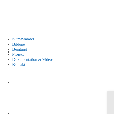
Klimawandel
Bildung
Beratung
Klimawandel
Projekt
Doku­menta­tion & Videos
Kontakt
Bildung
Beratung