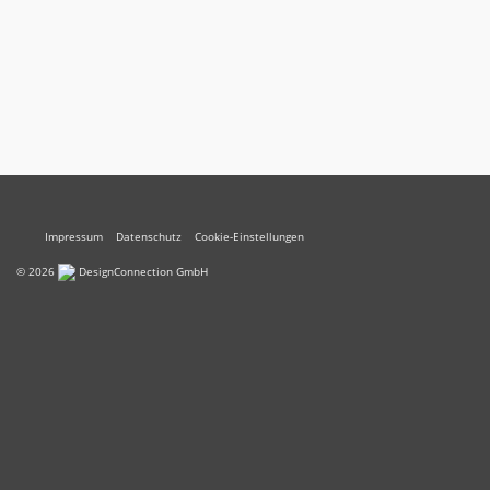
2022, 17:00 – 19.30 Uhr Das Klima ändert sich. Auch in
Regionen mit hohen jährlichen Niederschlagssummen
wie dem Bodenseekreis kommt …
Weiterlesen
Aktuelles
Bodenfruchtbarkeit
,
Klimaanpassung
,
Klimawandel
,
Obst
Impressum
Datenschutz
Cookie-Einstellungen
© 2026
DesignConnection GmbH